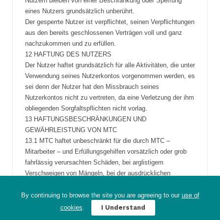
Nutzern bleiben von einer Beschränkung oder Sperrung
eines Nutzers grundsätzlich unberührt.
Der gesperrte Nutzer ist verpflichtet, seinen Verpflichtungen
aus den bereits geschlossenen Verträgen voll und ganz
nachzukommen und zu erfüllen.
12 HAFTUNG DES NUTZERS
Der Nutzer haftet grundsätzlich für alle Aktivitäten, die unter
Verwendung seines Nutzerkontos vorgenommen werden, es
sei denn der Nutzer hat den Missbrauch seines
Nutzerkontos nicht zu vertreten, da eine Verletzung der ihm
obliegenden Sorgfaltspflichten nicht vorlag.
13 HAFTUNGSBESCHRÄNKUNGEN UND
GEWÄHRLEISTUNG VON MTC
13.1 MTC haftet unbeschränkt für die durch MTC –
Mitarbeiter – und Erfüllungsgehilfen vorsätzlich oder grob
fahrlässig verursachten Schäden, bei arglistigem
Verschweigen von Mängeln, bei der ausdrücklichen
Übernahme einer Garantie sowie für Schäden aus der
Verletzung des Lebens, des Körpers und der Gesundheit.
By continuing to browse the site you are agreeing to our
use of
13.2 Für sonstige Schäden haftet MTC nur, sofern eine
cookies
.
I Understand
Pflicht verletzt wird, deren Erfüllung für die